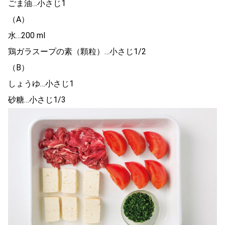
ごま油…小さじ1
（A）
水…200 ml
鶏ガラスープの素（顆粒）…小さじ1/2
（B）
しょうゆ…小さじ1
砂糖…小さじ1/3