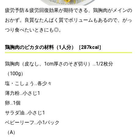
疲労予防＆疲労回復効果が期待できる、鶏胸肉がメインの
おかず。良質なたんぱく質でボリュームもあるので、がっ
つり食べたいときにも◎。
鶏胸肉のピカタの材料（1人分）［287kcal］
鶏胸肉（皮なし、1cm厚さのそぎ切り）…1/2枚分
（100g）
塩・こしょう…各少々
薄力粉…小さじ1
卵…1個
サラダ油…小さじ1
ベビーリーフ…小1パック
（A）