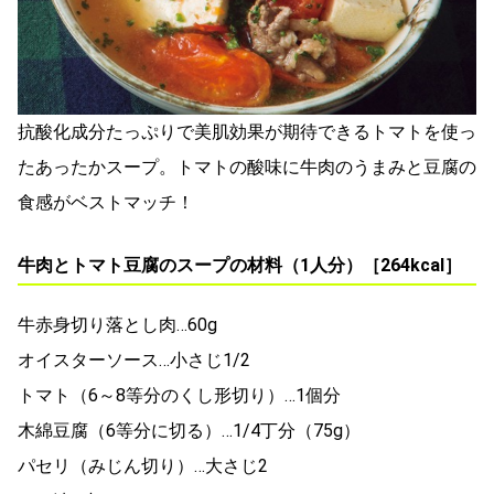
抗酸化成分たっぷりで美肌効果が期待できるトマトを使っ
たあったかスープ。トマトの酸味に牛肉のうまみと豆腐の
食感がベストマッチ！
牛肉とトマト豆腐のスープの材料（1人分）［264kcal］
牛赤身切り落とし肉…60g
オイスターソース…小さじ1/2
トマト（6～8等分のくし形切り）…1個分
木綿豆腐（6等分に切る）…1/4丁分（75g）
パセリ（みじん切り）…大さじ2