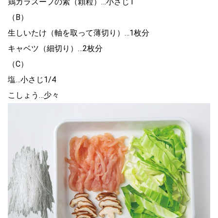
鶏ガラスープの素（顆粒）…小さじ1
（B）
生しいたけ（軸を取って薄切り）…1枚分
キャベツ（細切り）…2枚分
（C）
塩…小さじ1/4
こしょう…少々