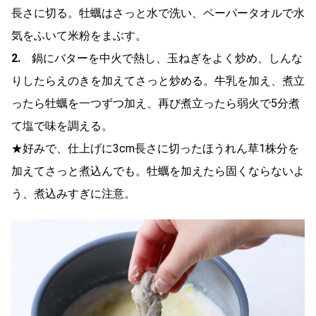
長さに切る。牡蠣はさっと水で洗い、ペーパータオルで水
気をふいて米粉をまぶす。
2.
鍋にバターを中火で熱し、玉ねぎをよく炒め、しんな
りしたらえのきを加えてさっと炒める。牛乳を加え、煮立
ったら牡蠣を一つずつ加え、再び煮立ったら弱火で5分煮
て塩で味を調える。
★好みで、仕上げに3cm長さに切ったほうれん草1株分を
加えてさっと煮込んでも。牡蠣を加えたら固くならないよ
う、煮込みすぎに注意。