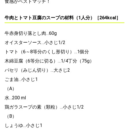
食感がベストマッチ！
牛肉とトマト豆腐のスープの材料（1人分）［264kcal］
牛赤身切り落とし肉…60g
オイスターソース…小さじ1/2
トマト（6～8等分のくし形切り）…1個分
木綿豆腐（6等分に切る）…1/4丁分（75g）
パセリ（みじん切り）…大さじ2
ごま油…小さじ1
（A）
水…200 ml
鶏ガラスープの素（顆粒）…小さじ1/2
（B）
しょうゆ…小さじ1