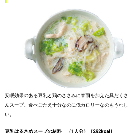
安眠効果のある豆乳と鶏のささみに春雨を加えた具だくさ
んスープ。食べごたえ十分なのに低カロリーなのもうれし
い。
豆乳はるさめスープの材料 （1人分）［292kcal］