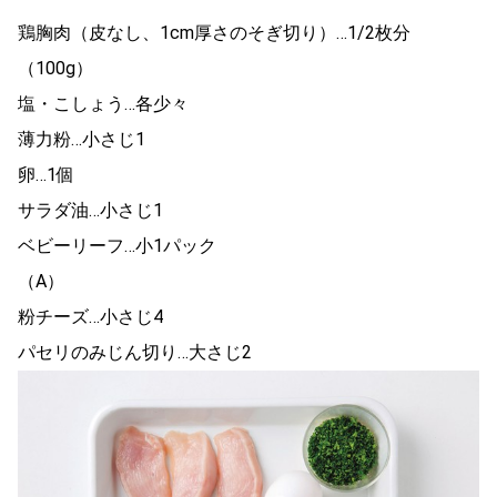
鶏胸肉（皮なし、1cm厚さのそぎ切り）…1/2枚分
（100g）
塩・こしょう…各少々
薄力粉…小さじ1
卵…1個
サラダ油…小さじ1
ベビーリーフ…小1パック
（A）
粉チーズ…小さじ4
パセリのみじん切り…大さじ2