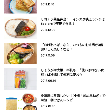
2018.12.10
サヨナラ茶色弁当！ インスタ映えランチは
5colorsで実現できる！
2018.10.09
『曲げわっぱ』なら、いつものお弁当が3倍
おいしく楽しくなる！
2017.11.09
しょうがや大根、牛乳も…「使いきれない食
材」は冷凍して便利に使おう
2017.06.14
冷凍庫に常備したい！ 冷凍「炒め玉ねぎ」で
時短・朝ごはんレシピ
2017.01.30