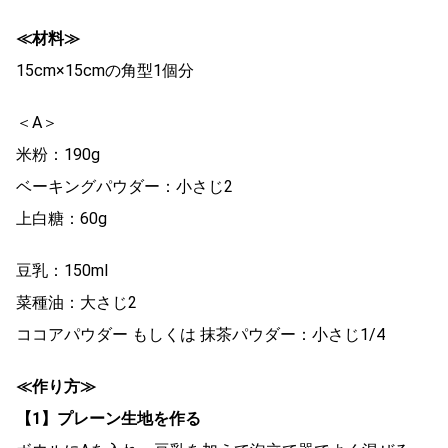
≪材料≫
15cm×15cmの角型1個分
＜A＞
米粉：190g
ベーキングパウダー：小さじ2
上白糖：60g
豆乳：150ml
菜種油：大さじ2
ココアパウダー もしくは 抹茶パウダー：小さじ1/4
≪作り方≫
【1】プレーン生地を作る