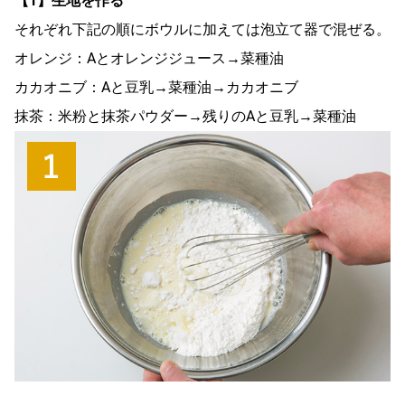
【1】生地を作る
それぞれ下記の順にボウルに加えては泡立て器で混ぜる。
オレンジ：Aとオレンジジュース→菜種油
カカオニブ：Aと豆乳→菜種油→カカオニブ
抹茶：米粉と抹茶パウダー→残りのAと豆乳→菜種油