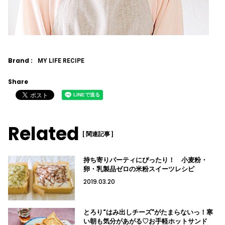
Brand :
MY LIFE RECIPE
Share
Related
[ 関連記事 ]
持ち寄りパーティにぴったり！ 小麦粉・
卵・乳製品ゼロの米粉スイーツレシピ
2019.03.20
とろり“はみ出しチーズ”がたまらないっ！寒
い朝も気分があがる♡お手軽ホットサンド