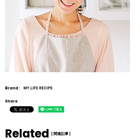
Brand :
MY LIFE RECIPE
Share
Related
[ 関連記事 ]