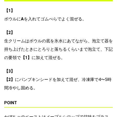
【1】
ボウルに
A
を入れてゴムべらでよく混ぜる。
【2】
生クリームはボウルの底を氷水にあてながら、泡立て器を
持ち上げたときにとろりと落ちるくらいまで泡立て、下記
の要領で
【1】
に加えて混ぜる。
【3】
【2】
にパンプキンシードを加えて混ぜ、冷凍庫で4〜5時
間冷やし固める。
POINT
かぼちゃのペーストはメープルシロップで甘味をプラス。