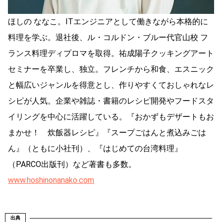
ほしの ななこ。ITエンジニアとして働きながら本格的に
料理を学ぶ。退社後、ル・コルドン・ブルー代官山校 フ
ランス料理ディプロマを取得。祐成陽子クッキングアート
セミナーを卒業し、独立。フレンチから和食、エスニック
と幅広いジャンルを得意とし、作りやすくておしゃれなレ
シピが人気。企業や雑誌・書籍のレシピ開発やフードスタ
イリングを中心に活躍している。『おかずもデザートもお
まかせ！ 炊飯器レシピ』『スープごはんと煮込みごは
ん』（ともに小社刊）、『はじめての台湾料理』
（PARCO出版刊）など著書も多数。
www.hoshinonanako.com
出典