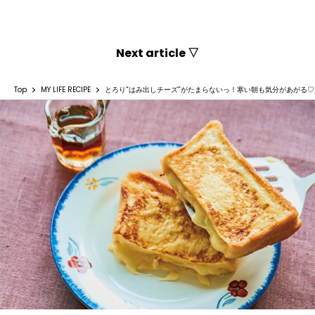
Next article ▽
Top
MY LIFE RECIPE
とろり“はみ出しチーズ”がたまらないっ！寒い朝も気分があがる