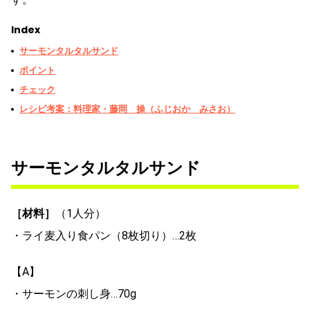
Index
サーモンタルタルサンド
ポイント
チェック
レシピ考案：料理家・藤岡 操（ふじおか みさお）
サーモンタルタルサンド
［材料］
（1人分）
・ライ麦入り食パン（8枚切り）…2枚
【A】
・サーモンの刺し身…70g