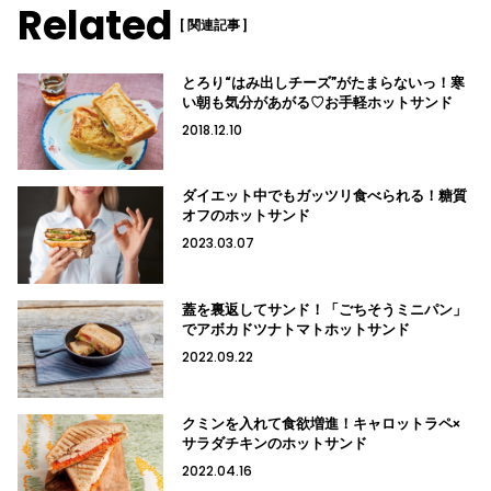
Related
[ 関連記事 ]
とろり“はみ出しチーズ”がたまらないっ！寒
い朝も気分があがる♡お手軽ホットサンド
2018.12.10
ダイエット中でもガッツリ食べられる！糖質
オフのホットサンド
2023.03.07
蓋を裏返してサンド！「ごちそうミニパン」
でアボカドツナトマトホットサンド
2022.09.22
クミンを入れて食欲増進！キャロットラペ×
サラダチキンのホットサンド
2022.04.16