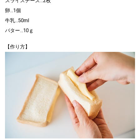
スライスチーズ…2枚
卵…1個
牛乳…50ml
バター…10ｇ
【作り方】