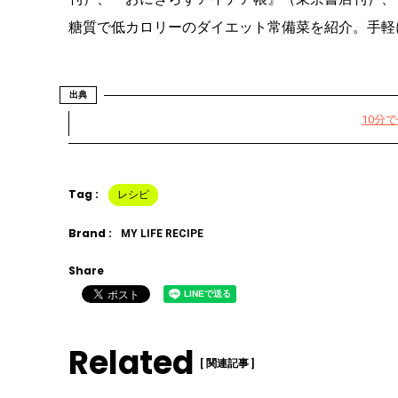
糖質で低カロリーのダイエット常備菜を紹介。手軽
出典
10分
Tag :
レシピ
Brand :
MY LIFE RECIPE
Share
Related
[ 関連記事 ]