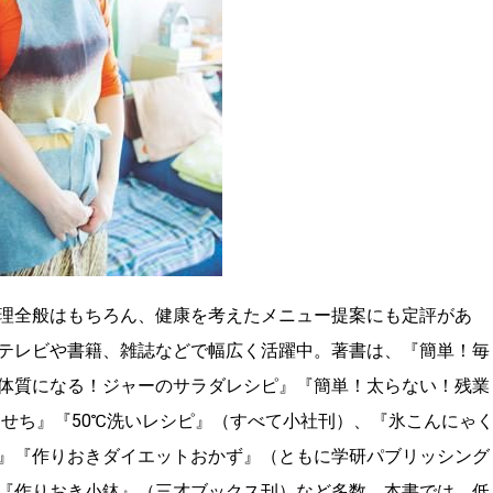
理全般はもちろん、健康を考えたメニュー提案にも定評があ
テレビや書籍、雑誌などで幅広く活躍中。著書は、『簡単！毎
体質になる！ジャーのサラダレシピ』『簡単！太らない！残業
おせち』『50℃洗いレシピ』（すべて小社刊）、『氷こんにゃ
』『作りおきダイエットおかず』（ともに学研パブリッシング
『作りおき小鉢』（三才ブックス刊）など多数。本書では、低