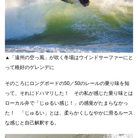
▲「遠州の空っ風」が吹く冬場はウインドサーファーにと
って格好のゲレンデに
そのころにロングボードの50／50のレールの乗り味を知
って、それにドハマリした！ その私が感じた乗り味とは
ローカル弁で「じゅるい感じ！」の感覚がたまらなかっ
た！ 「じゅるい」とは、柔らかくしなやかに滑るルース
な感じと自己解釈する。