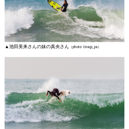
▲池田美来さんの妹の真央さん
（photo: Unagi_ya）