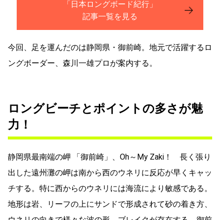
「日本ロングボード紀行」
記事一覧を見る
今回、足を運んだのは静岡県・御前崎。地元で活躍するロ
ングボーダー、森川一雄プロが案内する。
ロングビーチとポイントの多さが魅
力！
静岡県最南端の岬 「御前崎」、Oh～My Zaki！ 長く張り
出した遠州灘の岬は南から西のウネリに反応が早くキャッ
チする。特に西からのウネリには海流により敏感である。
地形は岩、リーフの上にサンドで形成されて砂の着き方、
ウネリの向きで様々な波の形、ブレイクが存在する。御前