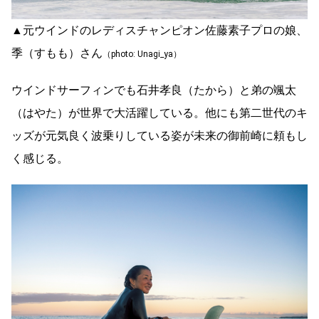
▲元ウインドのレディスチャンピオン佐藤素子プロの娘、
季（すもも）さん
（photo: Unagi_ya）
ウインドサーフィンでも石井孝良（たから）と弟の颯太
（はやた）が世界で大活躍している。他にも第二世代のキ
ッズが元気良く波乗りしている姿が未来の御前崎に頼もし
く感じる。