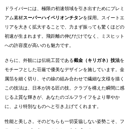
ドライバーには、極限の初速領域を引き出すためにプレミ
アム素材
スーパーハイペリオンチタン
を採用。スイートエ
リアを大きく拡大することで、力まず振っても驚くほどの
初速が生まれます。飛距離の伸びだけでなく、ミスヒット
への許容度が高いのも魅力です。
さらに、外観には伝統工芸である
截金（キリガネ）技法
を
モチーフとした荘厳で優美なデザインを施しています。金
属箔を細く切り、その線の組み合わせで繊細な文様を描く
この技法は、日本が誇る匠の技。クラブを構えた瞬間に感
じる上質な輝きが、あなたのゴルフライフをより華やか
に、より特別なものへと引き上げてくれます。
性能と美しさ。そのどちらも一切妥協しない姿勢こそ、フ