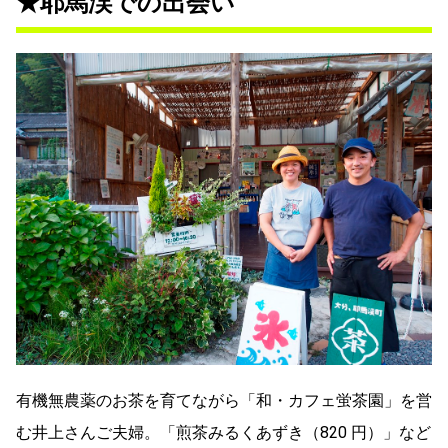
★耶馬渓での出会い
有機無農薬のお茶を育てながら「和・カフェ蛍茶園」を営
む井上さんご夫婦。「煎茶みるくあずき（820 円）」など