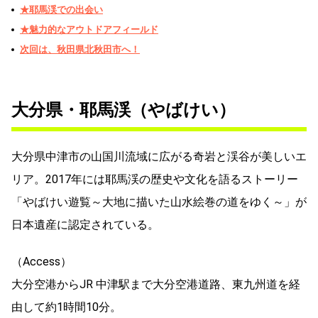
★耶馬渓での出会い
★魅力的なアウトドアフィールド
次回は、秋田県北秋田市へ！
大分県・耶馬渓（やばけい）
大分県中津市の山国川流域に広がる奇岩と渓谷が美しいエ
リア。2017年には耶馬渓の歴史や文化を語るストーリー
「やばけい遊覧～大地に描いた山水絵巻の道をゆく～」が
日本遺産に認定されている。
（Access）
大分空港からJR 中津駅まで大分空港道路、東九州道を経
由して約1時間10分。