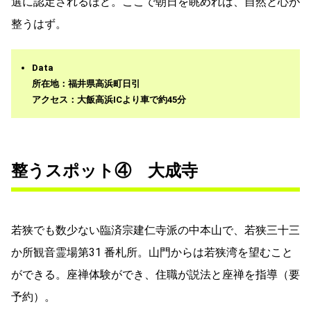
選に認定されるほど。ここで朝日を眺めれば、自然と心が
整うはず。
Data
所在地：福井県高浜町日引
アクセス：大飯高浜ICより車で約45分
整うスポット④ 大成寺
若狭でも数少ない臨済宗建仁寺派の中本山で、若狭三十三
か所観音霊場第31 番札所。山門からは若狭湾を望むこと
ができる。座禅体験ができ、住職が説法と座禅を指導（要
予約）。