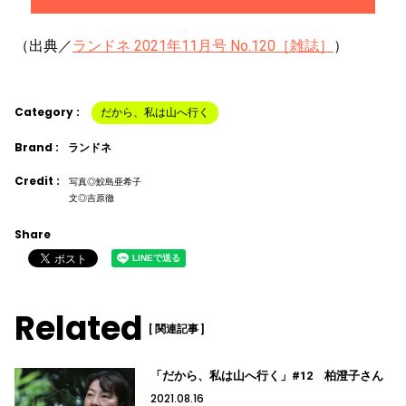
（出典／
ランドネ 2021年11月号 No.120［雑誌］
）
Category :
だから、私は山へ行く
Brand :
ランドネ
Credit :
写真◎鮫島亜希子
文◎吉原徹
Share
Related
[ 関連記事 ]
「だから、私は山へ行く」#12 柏澄子さん
2021.08.16