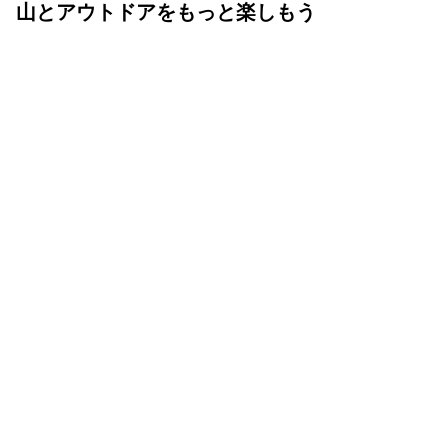
山とアウトドアをもっと楽しもう
ランドネ /
ランドネ 編集部
2022年06月21日
■NEWS
・
10月のノベルティは「木の雷鳥コースター」
・オンラインショップで使用できる1,000円OFFクーポン
配布中
山・アウトドア好きの“好き”を共有！
ランドネのコミュニティサービス「Mt.ランドネ」はご存