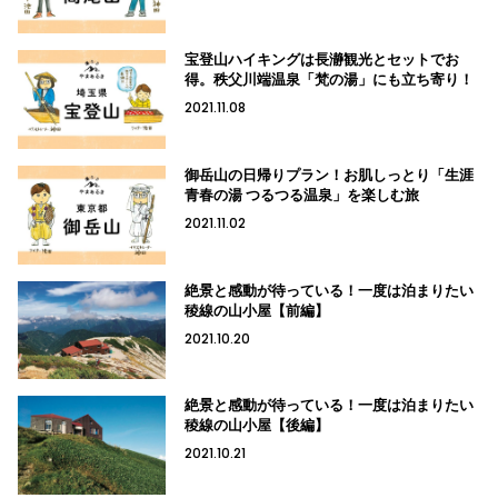
宝登山ハイキングは長瀞観光とセットでお
得。秩父川端温泉「梵の湯」にも立ち寄り！
2021.11.08
御岳山の日帰りプラン！お肌しっとり「生涯
青春の湯 つるつる温泉」を楽しむ旅
2021.11.02
絶景と感動が待っている！一度は泊まりたい
稜線の山小屋【前編】
2021.10.20
絶景と感動が待っている！一度は泊まりたい
稜線の山小屋【後編】
2021.10.21