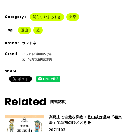
Category :
湯らりやまあるき
温泉
Tag :
登山
旅
Brand :
ランドネ
Credit :
イラスト◎神田めぐみ
文・写真◎池田菜津美
Share
Related
[ 関連記事 ]
高尾山で自然を満喫！登山後は温泉「極楽
湯」で至福のひとときを
2021.11.03