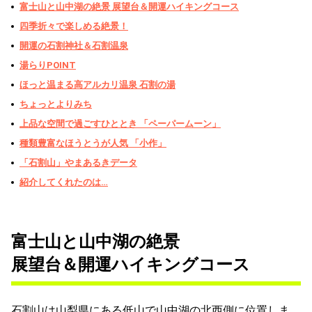
富士山と山中湖の絶景 展望台＆開運ハイキングコース
四季折々で楽しめる絶景！
開運の石割神社＆石割温泉
湯らりPOINT
ほっと温まる高アルカリ温泉 石割の湯
ちょっとよりみち
上品な空間で過ごすひととき 「ペーパームーン」
種類豊富なほうとうが人気 「小作」
「石割山」やまあるきデータ
紹介してくれたのは…
富士山と山中湖の絶景
展望台＆開運ハイキングコース
石割山は山梨県にある低山で山中湖の北西側に位置しま