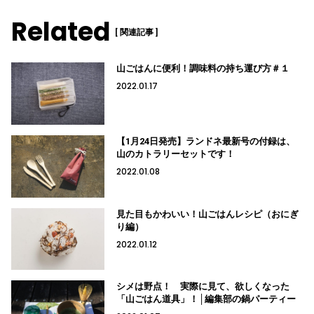
Related
[ 関連記事 ]
山ごはんに便利！調味料の持ち運び方＃１
2022.01.17
【1月24日発売】ランドネ最新号の付録は、
山のカトラリーセットです！
2022.01.08
見た目もかわいい！山ごはんレシピ（おにぎ
り編）
2022.01.12
シメは野点！ 実際に見て、欲しくなった
「山ごはん道具」！│編集部の鍋パーティー