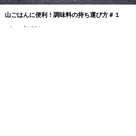
山ごはんに便利！調味料の持ち運び方＃１
ランドネ /
ランドネ 編集部
2022年01月17日
かしこい調味料の持ち運び方
１月24日発売『
ランドネ３月号
』の特集は、心も体も満
たされる「山ごはんが食べたい！」です。山を歩いて、作
って食べるごはんの魅力をたっぷりと紹介する特集のなか
から、山好きさんに教えてもらった、山ごはんでのかしこ
い調味料の持ち運び方をお届けします！