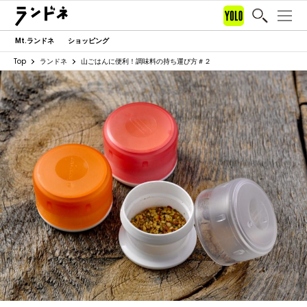
Mt.ランドネ
ショッピング
Top
ランドネ
山ごはんに便利！調味料の持ち運び方＃２