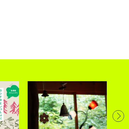
四角
日帰
なバ