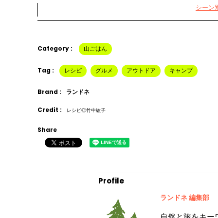
シーン別
Category :
山ごはん
Tag :
レシピ
グルメ
アウトドア
キャンプ
Brand :
ランドネ
Credit :
レシピ◎竹中紘子
Share
Profile
ランドネ 編集部
自然と旅をキー