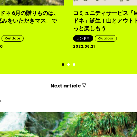
ンドネ 6月の贈りものは、
コミュニティサービス「M
恵みをいただきマス」で
ドネ」誕生！山とアウト
っと楽しもう
Outdoor
ランドネ
Outdoor
30
2022.06.21
Next article ▽
う