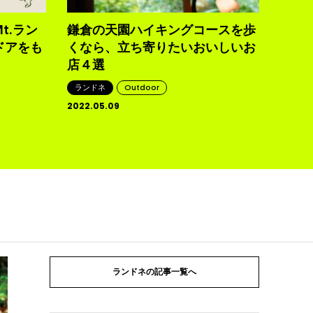
ランド
2022.0
t.ラン
鎌倉の天園ハイキングコースを歩
ドアをも
くなら、立ち寄りたいおいしいお
店４選
ランドネ
Outdoor
2022.05.09
ランドネの記事一覧へ