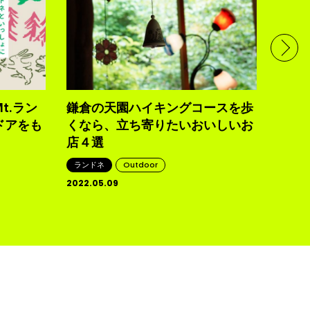
四角
日帰
なバ
ランド
2022.0
t.ラン
鎌倉の天園ハイキングコースを歩
ドアをも
くなら、立ち寄りたいおいしいお
店４選
ランドネ
Outdoor
2022.05.09