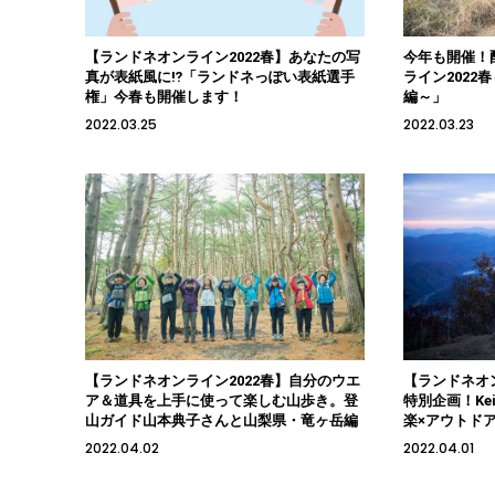
【ランドネオンライン2022春】あなたの写
今年も開催！
真が表紙風に⁉「ランドネっぽい表紙選手
ライン202
権」今春も開催します！
編～」
2022.03.25
2022.03.23
【ランドネオンライン2022春】自分のウエ
【ランドネオンラ
ア＆道具を上手に使って楽しむ山歩き。登
特別企画！Kei
山ガイド山本典子さんと山梨県・竜ヶ岳編
楽×アウトド
2022.04.02
2022.04.01