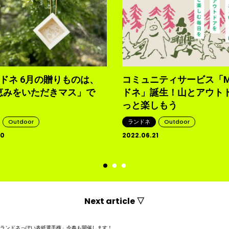
ンドネ 6月の贈りものは、
コミュニティサービス「M
恵みをいただきマス」で
ドネ」誕生！山とアウト
っと楽しもう
Outdoor
ランドネ
Outdoor
30
2022.06.21
Next article ▽
「ランドネっぽい表紙選手権」今春も開催します！