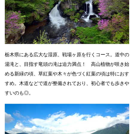
栃木県にある広大な湿原、戦場ヶ原を行くコース。道中の
湯滝と、目指す竜頭の滝は迫力満点！ 高山植物が咲き始
める新緑の頃、草紅葉や木々が色づく紅葉の頃は特におす
すめ。木道などで道が整備されており、初心者でも歩きや
すいのも◎。