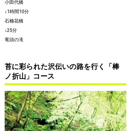
小田代橋
↓1時間10分
石楠花橋
↓25分
竜頭の滝
苔に彩られた沢伝いの路を行く「棒
ノ折山」コース