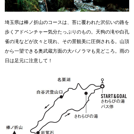
埼玉県は棒ノ折山のコースは、苔に覆われた沢伝いの路を
歩くアドベンチャー気分たっぷりのもの。天狗の滝や白孔
雀の滝などが次々と現れ、その景観美に圧倒される。山頂
から一望できる奥武蔵方面の大パノラマも見どころ。雨の
日は足元に注意して！