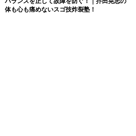
バランスを正して故障を防ぐ！｜芥田晃志の
体も心も痛めないスゴ技炸裂塾！
2026年03月10日
ランによるケガなどのトラブルは、ほとんど片側だけに起
こりますよね？ 両脚が痛い場合でも、振り返ってみる
と、まず先に片側が痛くなって、それをかばううちに反対
側の脚に痛みが出る。始まりはいつも片側から……。これ
はビギナーからトップ選手まで、どんなレベルのランナー
でも共通の悩みです。それではなぜ、片側だけトラブルが
発生するのか。それは、ズバリ “体の左右バランスが崩れ
ているから” です！
「体も心も痛めないスゴ技炸裂塾！」はこちらから。