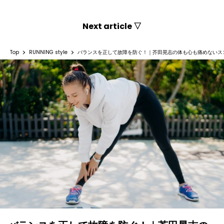
Next article ▽
Top
RUNNING style
バランスを正して故障を防ぐ！｜芥田晃志の体も心も痛めないス