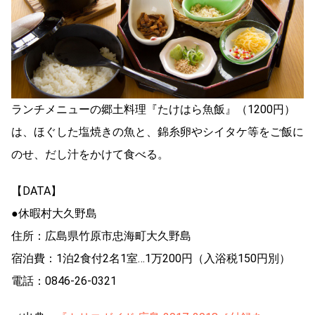
ランチメニューの郷土料理『たけはら魚飯』（1200円）
は、ほぐした塩焼きの魚と、錦糸卵やシイタケ等をご飯に
のせ、だし汁をかけて食べる。
【DATA】
●休暇村大久野島
住所：広島県竹原市忠海町大久野島
宿泊費：1泊2食付2名1室…1万200円（入浴税150円別）
電話：0846-26-0321