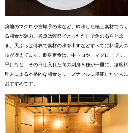
築地のマグロや宮城県の米など、吟味した極上素材でつく
る和食が魅力。煮魚は鰹節でとっただしで魚のあらと炊
き、天ぷらは薄衣で素材の味を出すなどすべてに料理人の
技が冴えてます。刺身定食は、中トロや、マグロ、ブリ、
平目など、その日仕入れた旬の刺身８種が一皿に。凄腕料
理人による本格的な和食をリーズナブルに堪能したい人に
おすすめです。