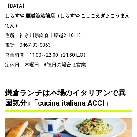
【DATA】
しらすや 腰越漁港前店（しらすや こしごえぎょこうまえ
てん）
住所：神奈川県鎌倉市腰越2-10-13
電話：0467-33-0363
営業時間：11:00～22:00（21:30 L.O.)
定休日：木曜日 ※祝日の場合は営業
鎌倉ランチは本場のイタリアンで異
国気分♪「cucina italiana ACCI」