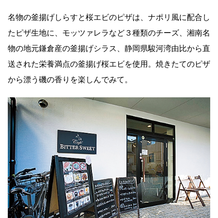
名物の釜揚げしらすと桜エビのピザは、ナポリ風に配合し
たピザ生地に、モッツァレラなど３種類のチーズ、湘南名
物の地元鎌倉産の釜揚げシラス、静岡県駿河湾由比から直
送された栄養満点の釜揚げ桜エビを使用。焼きたてのピザ
から漂う磯の香りを楽しんでみて。