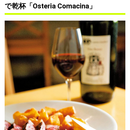
で乾杯「Osteria Comacina」