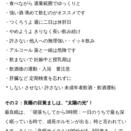
・食べながら 適量範囲でゆっくりと
・強い酒 薄めて飲むのがオススメです
・つくろうよ 週に二日は休肝日
・やめようよ きりなく長い飲み続け
・許さない 他人への無理強い・イッキ飲み
・アルコール 薬と一緒は危険です
・飲まないで 妊娠中と授乳期は
・飲酒後の運動・入浴 要注意
・肝臓など 定期検査を忘れずに
＊しない させない 許さない 未成年者飲酒・飲酒運転
その２：良睡の目覚ましは、”太陽の光”！
最良眠は、「寝落ちしてから3時間：一日のうちで最も深
く眠っている時で、成長ホルモンが出る」時と言われてい
ます。さらに「良眠サイクルは90分が4～5回来る」んで