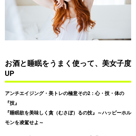
お酒と睡眠をうまく使って、美女子度
UP
アンチエイジング・美トレの極意その2：心・技・体の
『技』
『睡眠欲を美味しく貪（むさぼ）るの技』～ハッピーホル
モンを凌駕せよ～