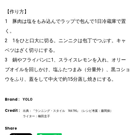
【作り方】
1 豚肉は塩をもみ込んでラップで包んで1日冷蔵庫で置
く。
2 1をひと口大に切る。ニンニクは包丁でつぶす。キャ
ベツはざく切りにする。
3 鍋やフライパンに1、スライスレモンを入れ、オリー
ブオイルを回しかけ、塩ふたつまみ（分量外）、黒コショ
ウをふり、蓋をして中火で約15分蒸し焼きにする。
Brand :
YOLO
Credit :
出典：『ランニング・スタイル Vol.96』（レシピ考案：藤岡操）
ライター：楠田圭子
Share