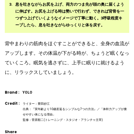
息を吐きながらお尻を上げ、両方のつま先が頭の奥に届くよう
に伸ばす。お尻を上げる時は勢いで行わず、できれば背骨を一
つずつ上げていくようなイメージで丁寧に動く。3呼吸程度キ
ープしたら、息を吐きながらゆっくりと体を戻す。
背中まわりの筋肉をほぐすことができると、全身の血流が
アップします。その体温が下がる時が、ちょうど眠くなっ
ていくころ。眠気を逃さずに、上手に眠りに就けるよう
に、リラックスしていましょう。
Brand :
YOLO
Credit :
ライター：豊田紗江
出典：『実年齢より10歳若返るシンプルな7つの方法』／「体幹力アップが痩
せやすい体になる理由」
監修：菅原順二(トレーニング・スタジオ・アランチャ主宰)
Share