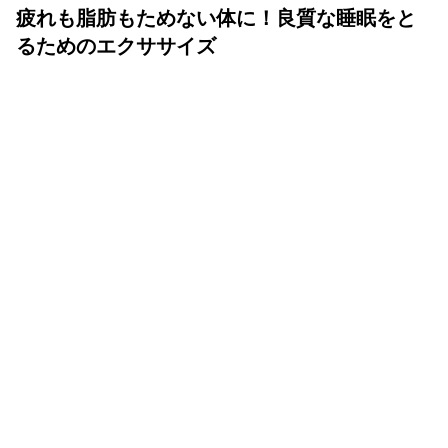
疲れも脂肪もためない体に！良質な睡眠をと
るためのエクササイズ
YOLO 編集部
2026年07月01日
眠りは人生の中でも重要な時間
体も心も健康で気持ちよく生きるために、いい睡眠は重要
です。眠りが浅かったり、短かすぎたり長すぎたりと、体
が満足しない状態が続くと、結果的に疲れが抜けず、脂肪
をためる体質になってしまいます。