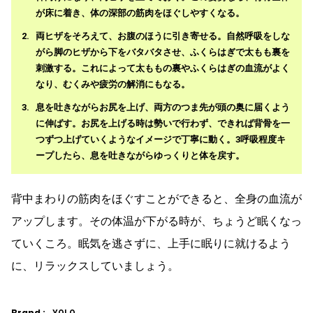
が床に着き、体の深部の筋肉をほぐしやすくなる。
両ヒザをそろえて、お腹のほうに引き寄せる。自然呼吸をしな
がら脚のヒザから下をバタバタさせ、ふくらはぎで太もも裏を
刺激する。これによって太ももの裏やふくらはぎの血流がよく
なり、むくみや疲労の解消にもなる。
息を吐きながらお尻を上げ、両方のつま先が頭の奥に届くよう
に伸ばす。お尻を上げる時は勢いで行わず、できれば背骨を一
つずつ上げていくようなイメージで丁寧に動く。3呼吸程度キ
ープしたら、息を吐きながらゆっくりと体を戻す。
背中まわりの筋肉をほぐすことができると、全身の血流が
アップします。その体温が下がる時が、ちょうど眠くなっ
ていくころ。眠気を逃さずに、上手に眠りに就けるよう
に、リラックスしていましょう。
Brand :