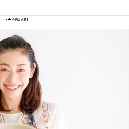
umakoの美容薬膳】