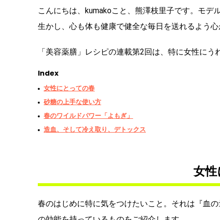
こんにちは、kumakoこと、熊澤枝里子です。モ
生かし、心も体も健康で健全な毎日を送れるよう心
「美容薬膳」レシピの連載第2回は、特に女性にう
Index
女性にとっての春
砂糖の上手な使い方
春のワイルドパワー「よもぎ」
造血、そして冷え取り、デトックス
女性
春のはじめに特に気をつけたいこと。それは『血の
の効能を持っているものをご紹介します。