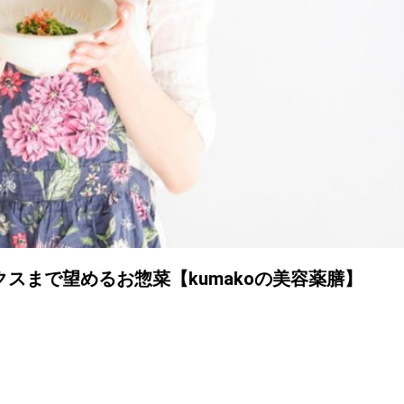
スまで望めるお惣菜【kumakoの美容薬膳】