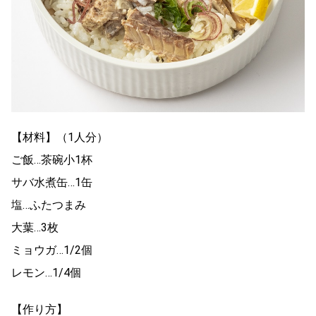
【材料】（1人分）
ご飯…茶碗小1杯
サバ水煮缶…1缶
塩…ふたつまみ
大葉…3枚
ミョウガ…1/2個
レモン…1/4個
【作り方】