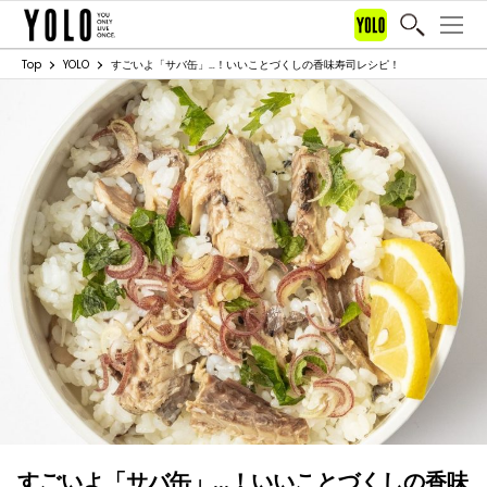
Top
YOLO
すごいよ「サバ缶」…！いいことづくしの香味寿司レシピ！
すごいよ「サバ缶」…！いいことづくしの香味