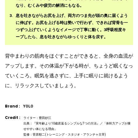
なり、むくみや疲労の解消にもなる。
息を吐きながらお尻を上げ、両方のつま先が頭の奥に届くよう
に伸ばす。お尻を上げる時は勢いで行わず、できれば背骨を一
つずつ上げていくようなイメージで丁寧に動く。3呼吸程度キ
ープしたら、息を吐きながらゆっくりと体を戻す。
背中まわりの筋肉をほぐすことができると、全身の血流が
アップします。その体温が下がる時が、ちょうど眠くなっ
ていくころ。眠気を逃さずに、上手に眠りに就けるよう
に、リラックスしていましょう。
Brand :
YOLO
Credit :
ライター：豊田紗江
出典：『実年齢より10歳若返るシンプルな7つの方法』／「体幹力アップが痩
せやすい体になる理由」
監修：菅原順二(トレーニング・スタジオ・アランチャ主宰)