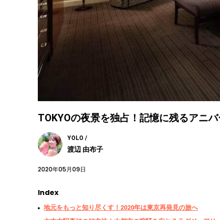
TOKYOの夜景を独占！記憶に残るアニ
YOLO /
渡辺 由布子
2020年05月09日
Index
地元をもっと知り尽くす！2020年は東京再発見の旅へ