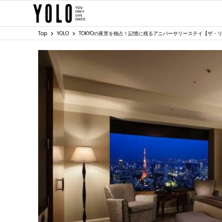
Top
YOLO
TOKYOの夜景を独占！記憶に残るアニバーサリーステイ【ザ・