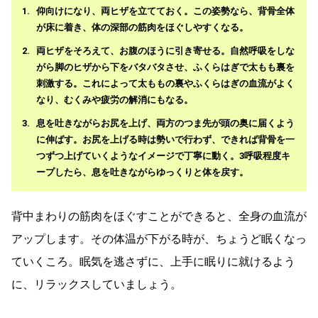
仰向けになり、両ヒザを立てておく。この姿勢なら、背骨全体
が床に着き、体の深部の筋肉をほぐしやすくなる。
両ヒザをそろえて、お腹のほうに引き寄せる。自然呼吸をしな
がら脚のヒザから下をバタバタさせ、ふくらはぎで太もも裏を
刺激する。これによって太ももの裏やふくらはぎの血流がよく
なり、むくみや疲労の解消にもなる。
息を吐きながらお尻を上げ、両方のつま先が頭の奥に届くよう
に伸ばす。お尻を上げる時は勢いで行わず、できれば背骨を一
つずつ上げていくようなイメージで丁寧に動く。3呼吸程度キ
ープしたら、息を吐きながらゆっくりと体を戻す。
背中まわりの筋肉をほぐすことができると、全身の血流が
アップします。その体温が下がる時が、ちょうど眠くなっ
ていくころ。眠気を逃さずに、上手に眠りに就けるよう
に、リラックスしていましょう。