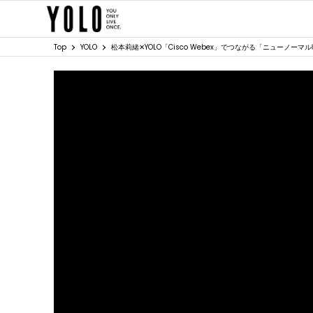
Top
YOLO
松本莉緒✕YOLO「Cisco Webex」でつながる「ニューノ