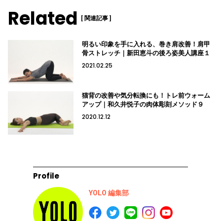
Related
[ 関連記事 ]
明るい印象を手に入れる、巻き肩改善！肩甲
骨ストレッチ｜新田恵斗の後ろ姿美人講座１
2021.02.25
猫背の改善や気分転換にも！トレ前ウォーム
アップ｜和久井悦子の肉体彫刻メソッド９
2020.12.12
Profile
YOLO 編集部