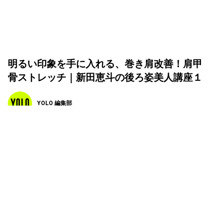
明るい印象を手に入れる、巻き肩改善！肩甲
骨ストレッチ｜新田恵斗の後ろ姿美人講座１
YOLO 編集部
2021年02月25日
あなたは、後ろ姿に自信はありますか？後ろ姿がキレイな
方って、とても素敵ですよね。そこで、パーソナルトレー
ナー・新田恵斗さんによる「キレイな立ち振る舞いを身に
着ける！後ろ姿美人講座」を全7回にわたってお送りしま
す。