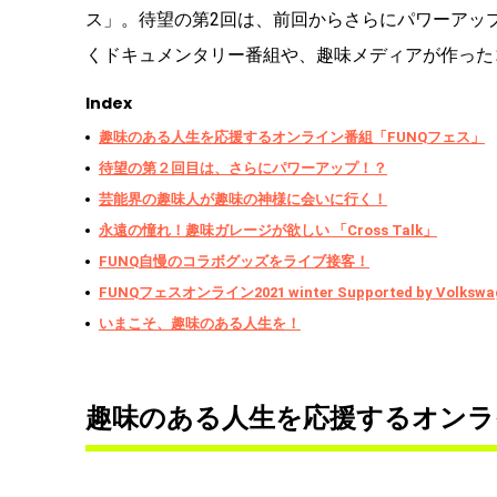
ス」。待望の第2回は、前回からさらにパワーアッ
くドキュメンタリー番組や、趣味メディアが作った
Index
趣味のある人生を応援するオンライン番組「FUNQフェス」
待望の第２回目は、さらにパワーアップ！？
芸能界の趣味人が趣味の神様に会いに行く！
永遠の憧れ！趣味ガレージが欲しい 「Cross Talk」
FUNQ自慢のコラボグッズをライブ接客！
FUNQフェスオンライン2021 winter Supported by Volkswa
いまこそ、趣味のある人生を！
趣味のある人生を応援するオンラ