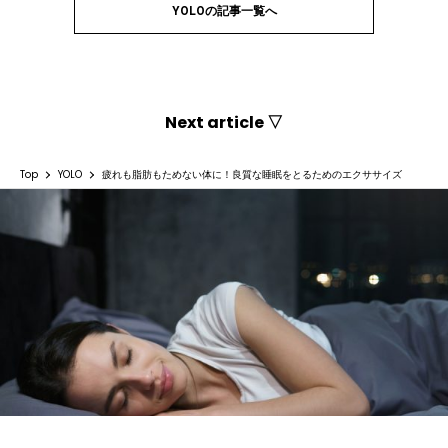
YOLOの記事一覧へ
Next article ▽
Top
YOLO
疲れも脂肪もためない体に！良質な睡眠をとるためのエクササイズ