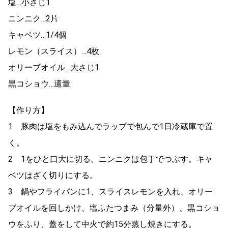
塩…小さじ1
ニンニク…2片
キャベツ…1/4個
レモン（スライス）…4枚
オリーブオイル…大さじ1
黒コショウ…適量
【作り方】
1 豚肉は塩をもみ込んでラップで包んで1日冷蔵庫で置
く。
2 1をひと口大に切る。ニンニクは包丁でつぶす。キャ
ベツはざく切りにする。
3 鍋やフライパンに1、スライスレモンを入れ、オリー
ブオイルを回しかけ、塩ふたつまみ（分量外）、黒コショ
ウをふり、蓋をして中火で約15分蒸し焼きにする。