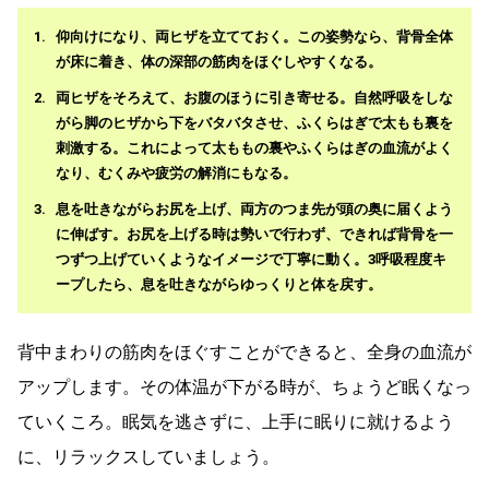
仰向けになり、両ヒザを立てておく。この姿勢なら、背骨全体
が床に着き、体の深部の筋肉をほぐしやすくなる。
両ヒザをそろえて、お腹のほうに引き寄せる。自然呼吸をしな
がら脚のヒザから下をバタバタさせ、ふくらはぎで太もも裏を
刺激する。これによって太ももの裏やふくらはぎの血流がよく
なり、むくみや疲労の解消にもなる。
息を吐きながらお尻を上げ、両方のつま先が頭の奥に届くよう
に伸ばす。お尻を上げる時は勢いで行わず、できれば背骨を一
つずつ上げていくようなイメージで丁寧に動く。3呼吸程度キ
ープしたら、息を吐きながらゆっくりと体を戻す。
背中まわりの筋肉をほぐすことができると、全身の血流が
アップします。その体温が下がる時が、ちょうど眠くなっ
ていくころ。眠気を逃さずに、上手に眠りに就けるよう
に、リラックスしていましょう。