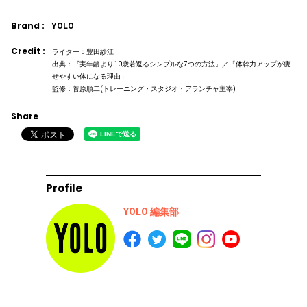
Brand :
YOLO
Credit :
ライター：豊田紗江
出典：『実年齢より10歳若返るシンプルな7つの方法』／「体幹力アップが痩
せやすい体になる理由」
監修：菅原順二(トレーニング・スタジオ・アランチャ主宰)
Share
Profile
YOLO 編集部