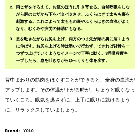
両ヒザをそろえて、お腹のほうに引き寄せる。自然呼吸をしな
がら脚のヒザから下をバタバタさせ、ふくらはぎで太もも裏を
刺激する。これによって太ももの裏やふくらはぎの血流がよく
なり、むくみや疲労の解消にもなる。
息を吐きながらお尻を上げ、両方のつま先が頭の奥に届くよう
に伸ばす。お尻を上げる時は勢いで行わず、できれば背骨を一
つずつ上げていくようなイメージで丁寧に動く。3呼吸程度キ
ープしたら、息を吐きながらゆっくりと体を戻す。
背中まわりの筋肉をほぐすことができると、全身の血流が
アップします。その体温が下がる時が、ちょうど眠くなっ
ていくころ。眠気を逃さずに、上手に眠りに就けるよう
に、リラックスしていましょう。
Brand :
YOLO