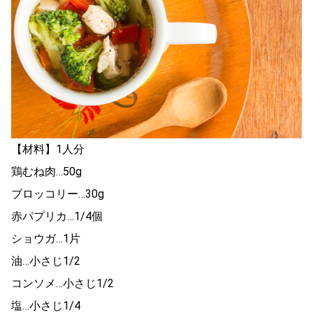
【材料】1人分
鶏むね肉…50g
ブロッコリー…30g
赤パプリカ…1/4個
ショウガ…1片
油…小さじ1/2
コンソメ…小さじ1/2
塩…小さじ1/4