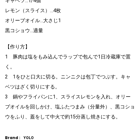
キャベツ…1/4個
レモン（スライス）…4枚
オリーブオイル…大さじ1
黒コショウ…適量
【作り方】
1 豚肉は塩をもみ込んでラップで包んで1日冷蔵庫で置
く。
2 1をひと口大に切る。ニンニクは包丁でつぶす。キャ
ベツはざく切りにする。
3 鍋やフライパンに1、スライスレモンを入れ、オリー
ブオイルを回しかけ、塩ふたつまみ（分量外）、黒コショ
ウをふり、蓋をして中火で約15分蒸し焼きにする。
Brand :
YOLO