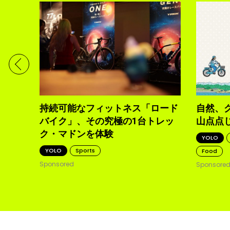
ディメ
体現す
持続可能なフィットネス「ロード
自然、
バイク」、その究極の1台トレッ
山点点
ク・マドンを体験
YOLO
YOLO
Sports
Food
Sponsored
Sponsore