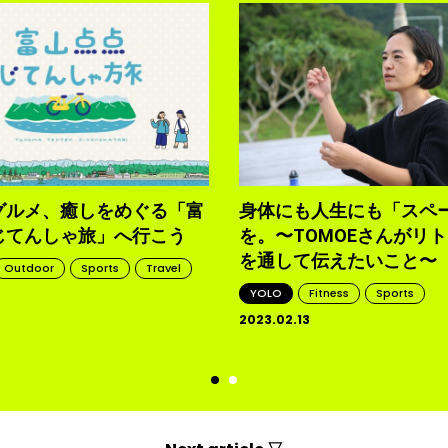
グルメ、癒しをめぐる「富
身体にも人生にも「スペ
じてんしゃ旅」へ行こう
を。〜TOMOEさんがリ
を通して伝えたいこと〜
Outdoor
Sports
Travel
YOLO
Fitness
Sports
2023.02.13
d