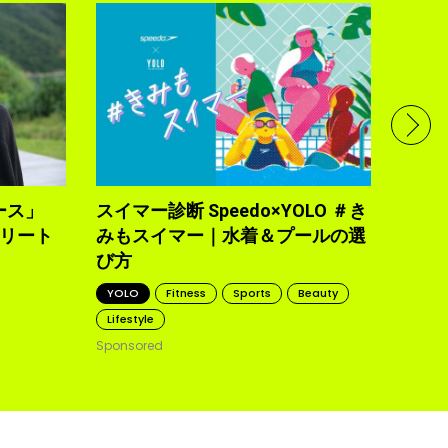
フル
で完
トレ
YOLO
2021.10
ース」
スイマー診断 Speedo×YOLO ＃き
トリート
みもスイマー｜水着＆プールの選
び方
YOLO
Fitness
Sports
Beauty
Lifestyle
Sponsored