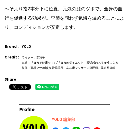
へそより指2本分下に位置。元気の源のツボで、全身の血
行を促進する効果が。季節を問わず気海を温めることによ
り、コンディションが安定します。
Brand :
YOLO
Credit :
ライター：幸雅子
出典；『ヨガで健康を！』/「ヨガ的ダイエット！透明感のある女性になる」
監修：高村マサ/鍼灸整骨院院長、あん摩マッサージ指圧師、柔道整復師
Share
Profile
YOLO 編集部