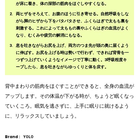
が床に着き、体の深部の筋肉をほぐしやすくなる。
両ヒザをそろえて、お腹のほうに引き寄せる。自然呼吸をしな
がら脚のヒザから下をバタバタさせ、ふくらはぎで太もも裏を
刺激する。これによって太ももの裏やふくらはぎの血流がよく
なり、むくみや疲労の解消にもなる。
息を吐きながらお尻を上げ、両方のつま先が頭の奥に届くよう
に伸ばす。お尻を上げる時は勢いで行わず、できれば背骨を一
つずつ上げていくようなイメージで丁寧に動く。3呼吸程度キ
ープしたら、息を吐きながらゆっくりと体を戻す。
背中まわりの筋肉をほぐすことができると、全身の血流が
アップします。その体温が下がる時が、ちょうど眠くなっ
ていくころ。眠気を逃さずに、上手に眠りに就けるよう
に、リラックスしていましょう。
Brand :
YOLO