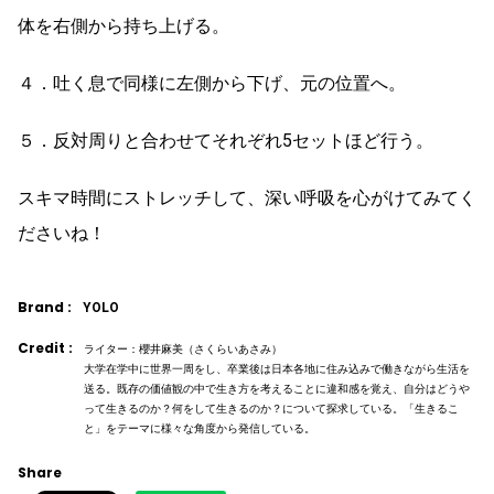
体を右側から持ち上げる。
４．吐く息で同様に左側から下げ、元の位置へ。
５．反対周りと合わせてそれぞれ5セットほど行う。
スキマ時間にストレッチして、深い呼吸を心がけてみてく
ださいね！
Brand :
YOLO
Credit :
ライター：櫻井麻美（さくらいあさみ）
大学在学中に世界一周をし、卒業後は日本各地に住み込みで働きながら生活を
送る。既存の価値観の中で生き方を考えることに違和感を覚え、自分はどうや
って生きるのか？何をして生きるのか？について探求している。「生きるこ
と」をテーマに様々な角度から発信している。
Share