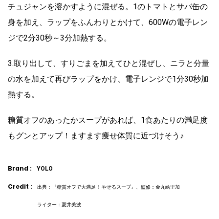
チュジャンを溶かすように混ぜる。1のトマトとサバ缶の
身を加え、ラップをふんわりとかけて、600Wの電子レン
ジで2分30秒～3分加熱する。
3.取り出して、すりごまを加えてひと混ぜし、ニラと分量
の水を加えて再びラップをかけ、電子レンジで1分30秒加
熱する。
糖質オフのあったかスープがあれば、1食あたりの満足度
もグンとアップ！ますます痩せ体質に近づけそう♪
Brand :
YOLO
Credit :
出典：『糖質オフで大満足！ やせるスープ』、監修：金丸絵里加
ライター：夏井美波