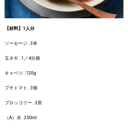
【材料】1人分
ソーセージ…3本
玉ネギ…1／4分個
キャベツ…120g
プチトマト…3個
ブロッコリー…3房
（A）水…250ml