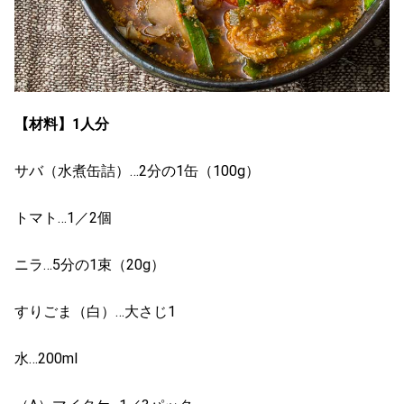
【材料】1人分
サバ（水煮缶詰）…2分の1缶（100g）
トマト…1／2個
ニラ…5分の1束（20g）
すりごま（白）…大さじ1
水…200ml