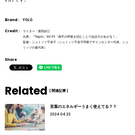
Brand :
YOLO
Credit :
ライター：豊田紗江
出典：『Yogini』Vol.39「相手の呼吸を読むことで会話力があがる！」
監修：シュミッツ千栄子（シュミッツ千栄子呼吸デザインセンター代表。シュ
ミッツの森代表）
Share
Related
[ 関連記事 ]
言葉のエネルギーうまく使えてる？？
2024.04.22