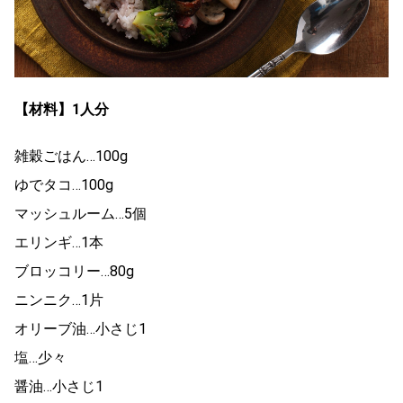
【材料】1人分
雑穀ごはん…100g
ゆでタコ…100g
マッシュルーム…5個
エリンギ…1本
ブロッコリー…80g
ニンニク…1片
オリーブ油…小さじ1
塩…少々
醤油…小さじ1