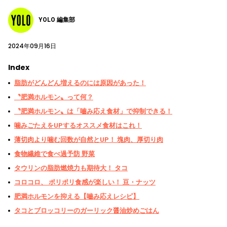
YOLO 編集部
2024年09月16日
Index
脂肪がどんどん増えるのには原因があった！
〝肥満ホルモン〟って何？
〝肥満ホルモン〟は「嚙み応え食材」で抑制できる！
噛みごたえをUPするオススメ食材はこれ！
薄切肉より噛む回数が自然とUP！ 塊肉、厚切り肉
食物繊維で食べ過予防 野菜
タウリンの脂肪燃焼力も期待大！ タコ
コロコロ、 ポリポリ食感が楽しい！ 豆・ナッツ
肥満ホルモンを抑える【嚙み応えレシピ】
タコとブロッコリーのガーリック醤油炒めごはん