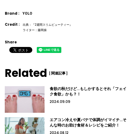
Brand :
YOLO
Credit :
出典：『2週間スリムビューティー』
ライター：藤岡操
Share
Related
[ 関連記事 ]
食欲の秋だけど…もしかするとそれ「フェイ
ク食欲」かも？！
2024.09.09
エアコン冷えや夏バテで体調がイマイチ…そ
んな時のお助け食材＆レシピをご紹介！
2024.08.12