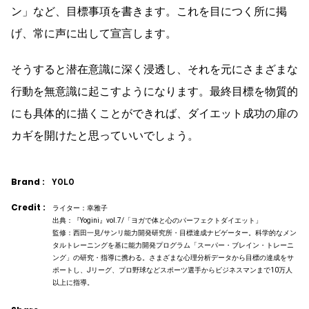
ン」など、目標事項を書きます。これを目につく所に掲
げ、常に声に出して宣言します。
そうすると潜在意識に深く浸透し、それを元にさまざまな
行動を無意識に起こすようになります。最終目標を物質的
にも具体的に描くことができれば、ダイエット成功の扉の
カギを開けたと思っていいでしょう。
Brand :
YOLO
Credit :
ライター：幸雅子
出典：『Yogini』vol.7/「ヨガで体と心のパーフェクトダイエット」
監修：西田一見/サンリ能力開発研究所・目標達成ナビゲーター。科学的なメン
タルトレーニングを基に能力開発プログラム「スーパー・ブレイン・トレーニ
ング」の研究・指導に携わる。さまざまな心理分析データから目標の達成をサ
ポートし、Jリーグ、プロ野球などスポーツ選手からビジネスマンまで10万人
以上に指導。