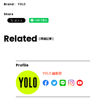
Brand :
YOLO
Share
Related
[ 関連記事 ]
Profile
YOLO 編集部