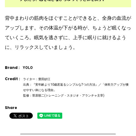
背中まわりの筋肉をほぐすことができると、全身の血流が
アップします。その体温が下がる時が、ちょうど眠くなっ
ていくころ。眠気を逃さずに、上手に眠りに就けるよう
に、リラックスしていましょう。
Brand :
YOLO
Credit :
ライター：豊田紗江
出典：『実年齢より10歳若返るシンプルな7つの方法』／「体幹力アップが痩
せやすい体になる理由」
監修：菅原順二(トレーニング・スタジオ・アランチャ主宰)
Share