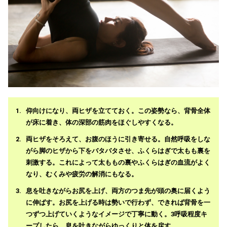
仰向けになり、両ヒザを立てておく。この姿勢なら、背骨全体
が床に着き、体の深部の筋肉をほぐしやすくなる。
両ヒザをそろえて、お腹のほうに引き寄せる。自然呼吸をしな
がら脚のヒザから下をバタバタさせ、ふくらはぎで太もも裏を
刺激する。これによって太ももの裏やふくらはぎの血流がよく
なり、むくみや疲労の解消にもなる。
息を吐きながらお尻を上げ、両方のつま先が頭の奥に届くよう
に伸ばす。お尻を上げる時は勢いで行わず、できれば背骨を一
つずつ上げていくようなイメージで丁寧に動く。3呼吸程度キ
ープしたら、息を吐きながらゆっくりと体を戻す。