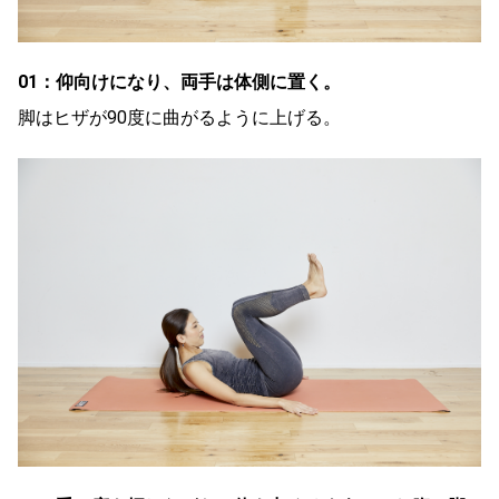
01：仰向けになり、両手は体側に置く。
脚はヒザが90度に曲がるように上げる。