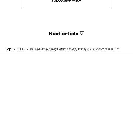
YOLOの記事一覧へ
Next article ▽
Top
YOLO
疲れも脂肪もためない体に！良質な睡眠をとるためのエクササイズ