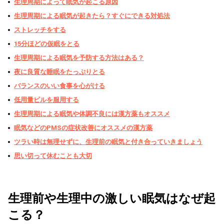
生理周期によって眠気が起こる原因
生理周期による眠気が起きたら？すぐにできる対処法
ストレッチをする
15分ほどの仮眠をとる
生理周期による眠気を予防する方法はある？
夜に良質な睡眠をたっぷりとる
バランスのいい食事を心がける
低用量ピルを服用する
生理周期による眠気や体調不良には漢方薬もオススメ
眠気などのPMSの症状改善にオススメの漢方薬
ツラい時は無理せずに、生理前の眠気と付き合っていきましょう
思い切って休むことも大切
生理前や生理中の激しい眠気はなぜ起
こる？