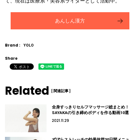
て、現在は医療系・美容系ライターとして活動中。
あんしん漢方
Brand :
YOLO
Share
Related
[ 関連記事 ]
全身すっきりセルフマッサージ総まとめ！
SAYAKAの引き締めボディを作る動画10選
2021.11.29
ずぼらストレッチの効果抜群30日間メニュ