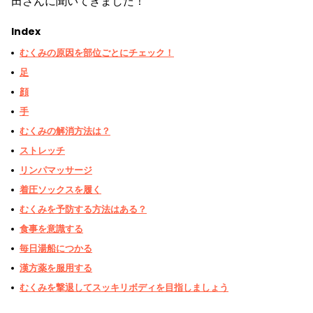
田さんに聞いてきました！
Index
むくみの原因を部位ごとにチェック！
足
顔
手
むくみの解消方法は？
ストレッチ
リンパマッサージ
着圧ソックスを履く
むくみを予防する方法はある？
食事を意識する
毎日湯船につかる
漢方薬を服用する
むくみを撃退してスッキリボディを目指しましょう