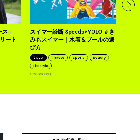
で完
トレ
YOLO
2021.10
ース」
スイマー診断 Speedo×YOLO ＃き
トリート
みもスイマー｜水着＆プールの選
び方
YOLO
Fitness
Sports
Beauty
Lifestyle
Sponsored