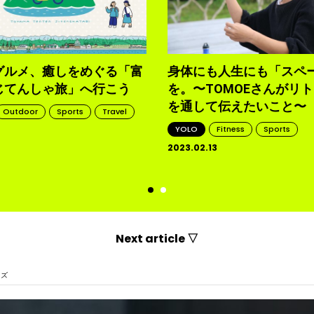
グルメ、癒しをめぐる「富
身体にも人生にも「スペ
じてんしゃ旅」へ行こう
を。〜TOMOEさんがリ
を通して伝えたいこと〜
Outdoor
Sports
Travel
YOLO
Fitness
Sports
2023.02.13
d
Next article ▽
イズ