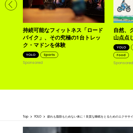
体現す
持続可能なフィットネス「ロード
自然、
バイク」、その究極の1台トレッ
山点点
ク・マドンを体験
YOLO
YOLO
Sports
Food
Sponsored
Sponsore
Top
YOLO
疲れも脂肪もためない体に！良質な睡眠をとるためのエクササ